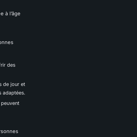
e à l’âge
sonnes
rir des
s de jour et
és adaptées.
s peuvent
ersonnes