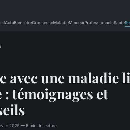
eil
Actu
Bien-être
Grossesse
Maladie
Minceur
Professionnels
Santé
Se
s
e avec une maladie li
e : témoignages et
eils
anvier 2025 — 6 min de lecture