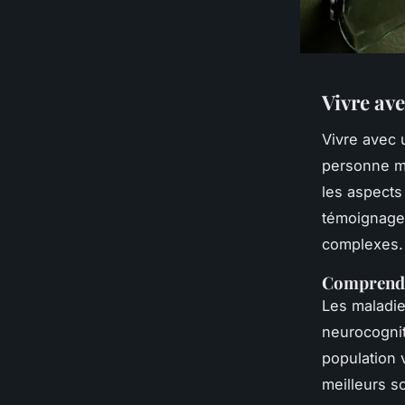
Vivre ave
Vivre avec u
personne ma
les aspects
témoignages
complexes.
Comprendre
Les maladies
neurocognit
population v
meilleurs s