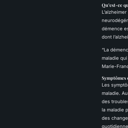
Qu’est-ce qu
L’alzheimer
neurodégéné
démence est
dont l’alzh
“La démence
maladie qui
Marie-France
Symptômes e
Les symptôm
maladie. Au
des trouble
la maladie 
des changem
quotidienne