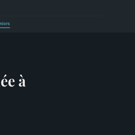
niors
ée à