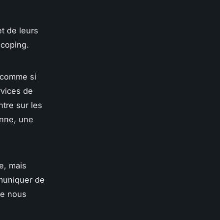
t de leurs
 coping.
t comme si
rvices de
ntre sur les
anne, une
e, mais
mmuniquer de
ue nous