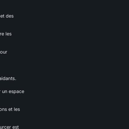
 et des
re les
pour
aidants.
ir un espace
ons et les
urcer est