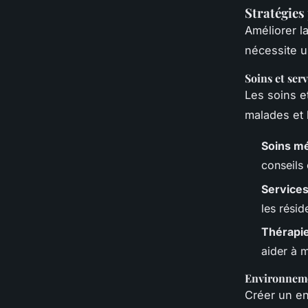
Stratégies 
Améliorer l
nécessite u
Soins et serv
Les soins e
malades et 
Soins m
conseils
Services
les résid
Thérapi
aider à m
Environnem
Créer un en