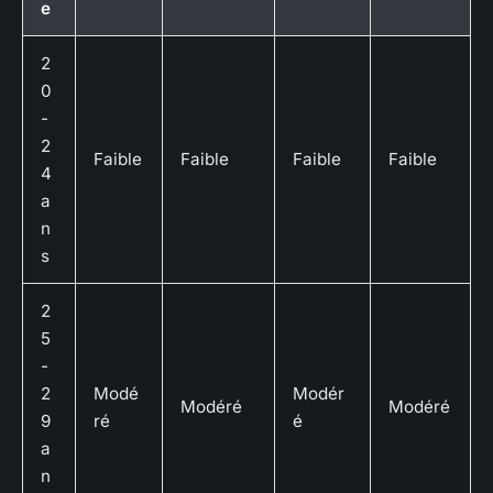
e
2
0
-
2
Faible
Faible
Faible
Faible
4
a
n
s
2
5
-
2
Modé
Modér
Modéré
Modéré
9
ré
é
a
n