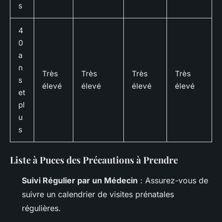
s
4
0
a
n
Très
Très
Très
Très
s
élevé
élevé
élevé
élevé
et
pl
u
s
Liste à Puces des Précautions à Prendre
Suivi Régulier par un Médecin
: Assurez-vous de
suivre un calendrier de visites prénatales
régulières.