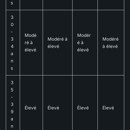
s
3
0
-
Modé
Modér
3
Modéré à
Modéré
ré à
é à
4
élevé
à élevé
élevé
élevé
a
n
s
3
5
-
3
Élevé
Élevé
Élevé
Élevé
9
a
n