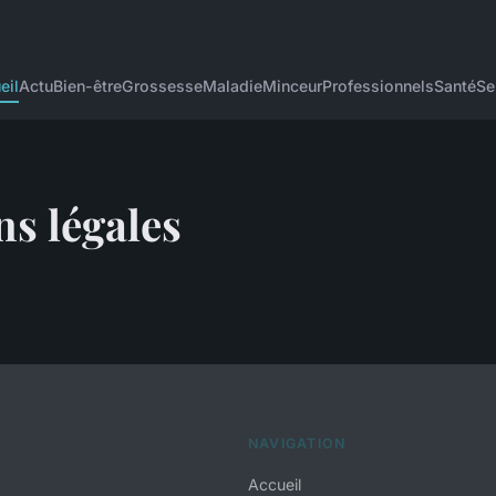
eil
Actu
Bien-être
Grossesse
Maladie
Minceur
Professionnels
Santé
Se
s légales
NAVIGATION
Accueil