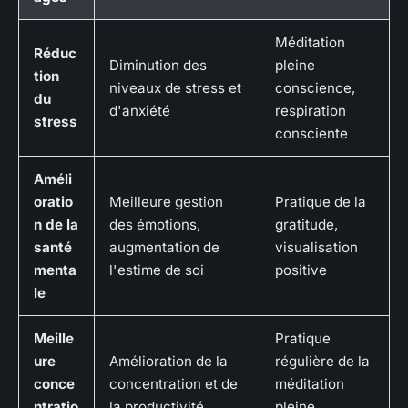
Méditation
Réduc
Diminution des
pleine
tion
niveaux de stress et
conscience,
du
d'anxiété
respiration
stress
consciente
Améli
oratio
Meilleure gestion
Pratique de la
n de la
des émotions,
gratitude,
santé
augmentation de
visualisation
menta
l'estime de soi
positive
le
Meille
Pratique
ure
Amélioration de la
régulière de la
conce
concentration et de
méditation
ntratio
la productivité
pleine